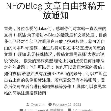
NFのBlog 文章自由投稿开
放通知
首先，各位亲爱的dalao们，感谢你们对本站一直以来的
支持！ 概述 为了增进本Blog的活跃度和文章浓度，目前
我们已经对全部已注册用户开放了投稿权限，您可以自
由的向本Blog投稿，通过后将可以在本站直接访问您的
文章！ 须知 若无特殊情况，投稿文章需选择“大家の说
说”分类。 接受的投稿类型 理论上我们接受任何除非法
之外的话题！他们可以是： 你也可以康康大家的投稿！
如何投稿 若您并没有注册NFのBlog的账号，可以立即点
击右上角的头像图标注册。若您若您已有本站账号，登
录后便可在后台进行编辑投稿等操作！ 具体可以参见本
站的简易注册投稿指南
Posted
Oyasumi
February 15, 2021
by
Posted
,
on
Announcement
网站报告
2 Comments