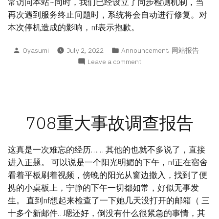
常访问本站~同时，我们已经设立了同步检测机制，当
再次遇到服务终止问题时，系统将会自动进行修复。对
本次停机造成的影响，nf表示抱歉。
Posted
Posted
,
Oyasumi
July 2, 2022
Announcement
网站报告
by
in
on
Leave a comment
NF
の
Blog
站
点
708重大事故调查报告
异
常
处
这真是一次难忘的经历…… 其他的也就不多说了，直接
理
进入正题。 可以说是一个阳光明媚的下午，nf正在宿舍
公
看着平板刷着视频，傍晚的阳光从窗边撒入，找到了便
告
携的小桌板上，宁静的下午一切都如常，好似无事发
生。 直到nf想起来检查了一下她几天没打开的邮箱（ 三
十多个新邮件…嗯还好，倒没有什么很紧急的事情，其