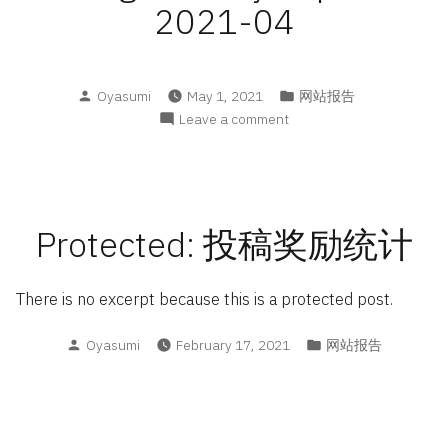
2021-04
查
报
告
Posted
Posted
Oyasumi
May 1, 2021
网站报告
by
in
on
Leave a comment
Blog
Monthly
Report
2021-
04
Protected: 投稿奖励统计
There is no excerpt because this is a protected post.
Posted
Posted
Oyasumi
February 17, 2021
网站报告
by
in