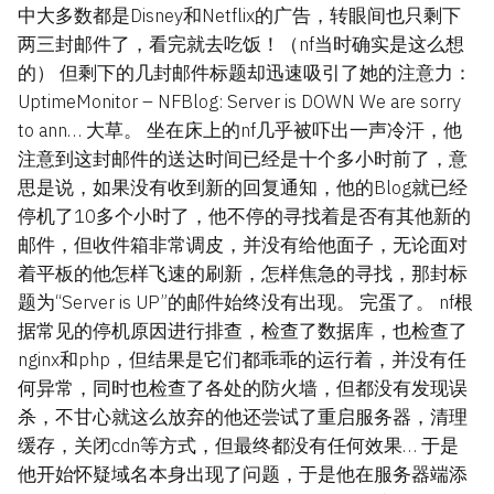
中大多数都是Disney和Netflix的广告，转眼间也只剩下
两三封邮件了，看完就去吃饭！（nf当时确实是这么想
的） 但剩下的几封邮件标题却迅速吸引了她的注意力：
UptimeMonitor – NFBlog: Server is DOWN We are sorry
to ann… 大草。 坐在床上的nf几乎被吓出一声冷汗，他
注意到这封邮件的送达时间已经是十个多小时前了，意
思是说，如果没有收到新的回复通知，他的Blog就已经
停机了10多个小时了，他不停的寻找着是否有其他新的
邮件，但收件箱非常调皮，并没有给他面子，无论面对
着平板的他怎样飞速的刷新，怎样焦急的寻找，那封标
题为“Server is UP”的邮件始终没有出现。 完蛋了。 nf根
据常见的停机原因进行排查，检查了数据库，也检查了
nginx和php，但结果是它们都乖乖的运行着，并没有任
何异常，同时也检查了各处的防火墙，但都没有发现误
杀，不甘心就这么放弃的他还尝试了重启服务器，清理
缓存，关闭cdn等方式，但最终都没有任何效果… 于是
他开始怀疑域名本身出现了问题，于是他在服务器端添