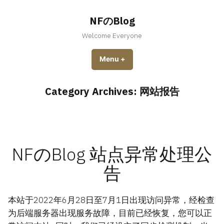
Skip
to
NFのBlog
content
Welcome Everyone
Menu
+
expanded
collapsed
Category Archives:
网站报告
NFのBlog 站点异常处理公
告
本站于2022年6月28日至7月1日出现访问异常，经检查
为后端服务器出现服务故障，目前已经恢复，您可以正