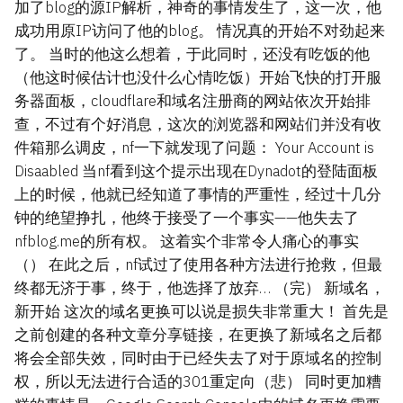
加了blog的源IP解析，神奇的事情发生了，这一次，他
成功用原IP访问了他的blog。 情况真的开始不对劲起来
了。 当时的他这么想着，于此同时，还没有吃饭的他
（他这时候估计也没什么心情吃饭）开始飞快的打开服
务器面板，cloudflare和域名注册商的网站依次开始排
查，不过有个好消息，这次的浏览器和网站们并没有收
件箱那么调皮，nf一下就发现了问题： Your Account is
Disaabled 当nf看到这个提示出现在Dynadot的登陆面板
上的时候，他就已经知道了事情的严重性，经过十几分
钟的绝望挣扎，他终于接受了一个事实——他失去了
nfblog.me的所有权。 这着实个非常令人痛心的事实
（） 在此之后，nf试过了使用各种方法进行抢救，但最
终都无济于事，终于，他选择了放弃… （完） 新域名，
新开始 这次的域名更换可以说是损失非常重大！ 首先是
之前创建的各种文章分享链接，在更换了新域名之后都
将会全部失效，同时由于已经失去了对于原域名的控制
权，所以无法进行合适的301重定向（悲） 同时更加糟