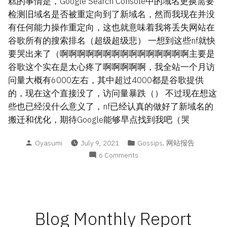
糕的事情是，Google Search Console中的域名更换需要
检测旧域名是否被重定向到了新域名，然而我现在并没
有任何能力操作重定向，这也就意味着我将丢失网站在
谷歌所有的搜索排名（超级超级悲） 一想到这些nf就快
要哭出来了（啊啊啊啊啊啊啊啊啊啊啊啊啊啊啊主要是
谷歌这个实在是太心疼了啊啊啊啊啊，我全站一个月访
问量大概有6000左右，其中超过4000都是谷歌提供
的，现在这个直接没了，访问量暴跌（） 不过现在想这
些也已经没什么意义了，nf已经认真的做好了新域名的
搬迁和优化，期待Google能够早点找到我吧（哭
Posted
Posted
,
Oyasumi
July 9, 2021
Gossips
网站报告
by
in
on
6 Comments
708
重
大
事
故
Blog Monthly Report
调