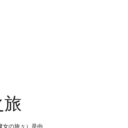
之旅
：魔女の旅々）是由