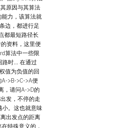
，其原因与其算法
的能力，该算法就
的每条边，都进行足
发点都最短路径长
优秀的资料，这里便
ord算法中一些限
回路时… 在通过
存在权值为负值的回
B->C->A便
，请问A->D的
点出发，不停的走
来越小。这也就意味
距离出发点的距离
存在特殊意义的，