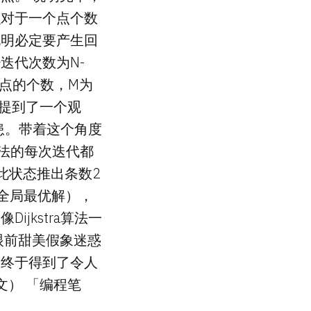
么对于一个点个数
说明必定要产生回
迭代次数为N-
为点的个数，M为
者提到了一个观
隐患。带着这个角度
rd算法的每次迭代都
此状态推出条数2
全局最优解），
jkstra算法一
不被眼前甜美假象迷惑
终终于得到了令人
（英文） 「编程笔