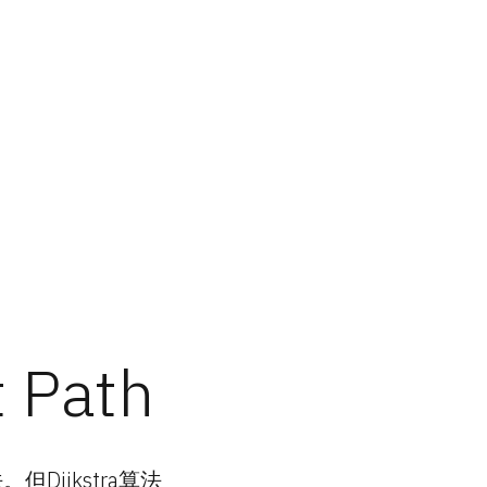
t Path
Dijkstra算法