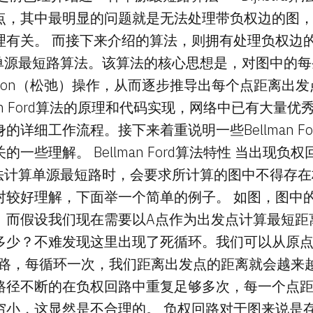
点，其中最明显的问题就是无法处理带负权边的图
理有关。 而接下来介绍的算法，则拥有处理负权边
 Ford单源最短路算法。该算法的核心思想是，对图中
xation（松弛）操作，从而逐步推导出每个点距离出
lman Ford算法的原理和代码实现，网络中已有大量
的详细工作流程。接下来着重说明一些Bellman F
一些理解。 Bellman Ford算法特性 当出现负权
Ford算法计算单源最短路时，会要求所计算的图中不得
较好理解，下面举一个简单的例子。 如图，图中的A->
。而假设我们现在需要以A点作为出发点计算最短距离
多少？不难发现这里出现了死循环。我们可以从原
>A这条路，每循环一次，我们距离出发点的距离就会越
路径不断的在负权回路中重复足够多次，每一个点
穷小，这显然是不合理的。 负权回路对于图来说是