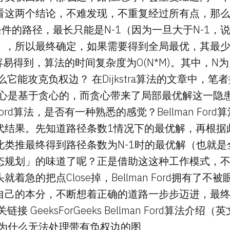
看这两个结论，不难发现，不重复经过所有点，那
件的路径，最长只能是N-1（因为一旦大于N-1，
），所以最终确定，如果需要得到全局最优，其最少
容易得到，算法的时间复杂度为O(N*M)。其中，N
么它能攻克负权边？ 在Dijkstra算法的文章中，笔
ra的核心是基于贪心的，而贪心带来了局部最优解这一
 Ford算法，是否有一种熟悉的感觉？Bellman Fo
代结果。先知道路径条数1情况下的最优解，再根据
此类推最终得到路径条数为N-1时的最优解（也就是
规划」的味道了呢？正是借助这这种工作模式，不像Di
着急的把点Close掉，Bellman Ford拥有了
自己的本分，不断想着正确的道路一步步迈进，最
接 GeeksForGeeks Bellman Ford算法介绍
a算法为什么无法处理带有负权边的图