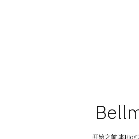
Skip
to
content
Bellm
开始之前 本Blog