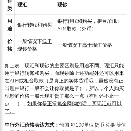
种
现汇
现钞
类
用
银行转账和购买，柜台/自助
银行转账和购买
途
ATM取款（外币）
价
一般情况下
低于
一般情况下
高于
现汇价格
格
现钞价格
如上表，现汇和现钞的主要区别是用途不同。现汇只能
用于银行转账和购买，而现钞除上述功能外还可以用来
在ATM或柜台取款（是真正的实体货币哦，虽然没有正
当理由银行一般不会让你取就是了），所以，个人购买
现钞的价格一般比现汇贵了那么一点（有时还不止一
点……），
如果你是正常氪金网购的话，买现汇就可以
了。
中行外汇价格表达方式：
他国
每100单位货币
兑换
等值