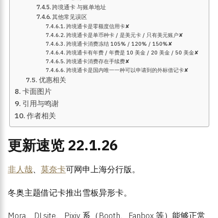
跨境通卡 与账单地址
其他常见误区
跨境通卡是零额度信用卡✘
跨境通卡是单币种卡 / 是美元卡 / 只有美元账户✘
跨境通卡消费冻结 105% / 120% / 150%✘
跨境通卡有年费 / 年费是 10 美金 / 20 美金 / 50 美金✘
跨境通卡消费存在手续费✘
跨境通卡是国内唯一一种可以申请到的外标借记卡✘
优惠相关
卡面图片
引用与鸣谢
作者相关
更新速览 22.1.26
非人哉
、
莫奈卡
可网申上海分行版。
冬奥主题借记卡推出雪板异形卡。
Mora、DLsite、Pixiv 系（Booth、Fanbox 等）能够正常