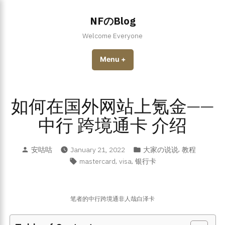
Skip
to
NFのBlog
content
Welcome Everyone
Menu
+
expanded
collapsed
如何在国外网站上氪金——
中行 跨境通卡 介绍
Posted
Posted
,
安咕咕
January 21, 2022
大家の说说
教程
by
in
Tags:
,
,
mastercard
visa
银行卡
笔者的中行跨境通非人哉白泽卡