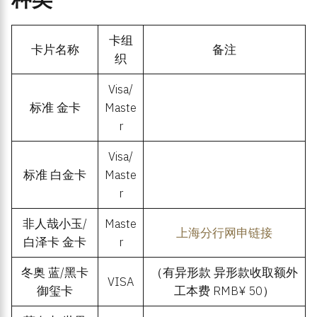
卡组
卡片名称
备注
织
Visa/
标准 金卡
Maste
r
Visa/
标准 白金卡
Maste
r
非人哉小玉/
Maste
上海分行网申链接
白泽卡 金卡
r
冬奥 蓝/黑卡
（有异形款 异形款收取额外
VISA
御玺卡
工本费 RMB¥ 50）