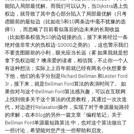
能陷入局部最优解。而我们可以认为，当Dijkstra遇上负
权边，就导致了其中贪心部分陷入了局部最优解（只考
虑眼前的最短边（比如在5和10两条边中毫不犹豫的选
择5），而忽略了目前看似落后的边未来的长期收益
（比如那条权值为10的边链接的点，接下来将经过一条
绝对值非常大的负权边-10000之类的），这也警示我们
不要贪图眼前的小利，眼光应当长远（雾 如果我就是想
拿下负权边呢？ 噢亲爱的读者，相信我，不止你一个人
有这种想法；实际上上百年前就已经有两名小伙想要拿
下他，他们的名字分别是Richard Bellman 和Lester Ford
Jr，接下来，就是Bellman Ford算法的表演时间了。 如
果你对与这个Bellman Ford算法感兴趣，可以在互联网
上找到很多关于这个算法的优质教程，其通过一次次迭
代，对边进行Relaxation操作，实现了对于单源最短路径
的求解，在本Blog的另外一篇文章「编程笔记」关于
Bellman Ford单源最短路算法 中，也对这个算法做出了
一些讨论，希望能对您产生一些帮助和启发。