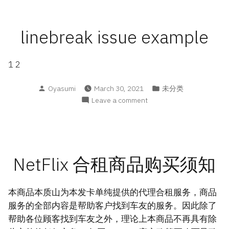
省
第
二
linebreak issue example
批
普
通
1 2
高
级
Posted
Posted
Oyasumi
March 30, 2021
未分类
中
by
in
on
Leave a comment
学
linebreak
学
issue
业
example
水
平
NetFlix 合租商品购买须知
考
试
即
本商品本质山为本发卡单纯提供的代理合租服务，商品
将
服务的全部内容是帮助客户找到车友的服务。因此除了
开
帮助各位顾客找到车友之外，理论上本商品不再具有除
始