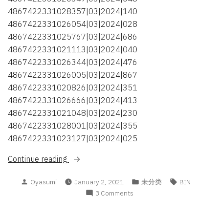
4867422331028357|03|2024|140
4867422331026054|03|2024|028
4867422331025767|03|2024|686
4867422331021113|03|2024|040
4867422331026344|03|2024|476
4867422331026005|03|2024|867
4867422331020826|03|2024|351
4867422331026666|03|2024|413
4867422331021048|03|2024|230
4867422331028001|03|2024|355
4867422331023127|03|2024|025
“Disney+
Continue reading
BIN
Posted
Posted
Tags:
Oyasumi
January 2, 2021
未分类
BIN
Number”
by
in
on
3 Comments
Disney+
BIN