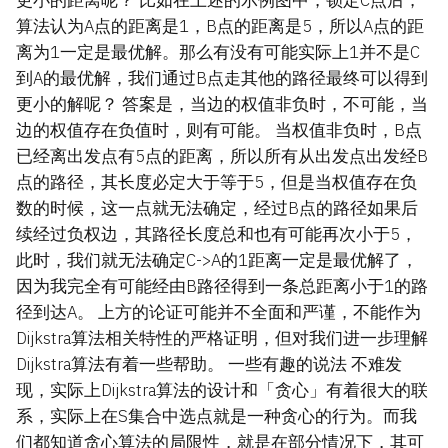
算法认为A点的距离是1，B点的距离是5，所以A点的距
离为1一定是最优解。那么有没有可能实际上1并不是C
到A的最优解，我们通过B点走其他的路径最终可以得到
更小的解呢？ 答案是，当边的权值非负时，不可能，当
边的权值存在负值时，则有可能。 当权值非负时，B点
已经离出发点有5点的距离，所以所有从出发点出发经B
点的路径，其长度必定大于等于5，但是当权值存在负
数的时候，这一点就无法确定，经过B点的路径如果后
续经过负权边，其路径长度总和也有可能再次小于5，
此时，我们就无法确定C->A的1距离一定是最优解了，
因为我完全有可能经由B路径得到一条总距离小于1的路
径到达A。 上方的论证可能并不全面和严谨，不能作为
Dijkstra算法相关特性的严格证明，但对我们进一步理解
Dijkstra算法有着一些帮助。 一些有趣的说法 不难发
现，实际上Dijkstra算法的设计和「贪心」有着很大的联
系，实际上在S集合中选点就是一种贪心的行为。而我
们都知道贪心算法的局限性，就是在部分情况下，其可