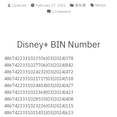
Posted
Posted
Tags:
Oyasumi
February 27, 2021
未分类
NFAKA
by
in
on
1 Comment
NetFlix
合
租
商
品
Disney+ BIN Number
购
买
须
4867422331023556|03|2024|378
知
4867422331027706|03|2024|842
4867422331024232|03|2024|472
4867422331021717|03|2024|518
4867422331024414|03|2024|427
4867422331022368|03|2024|423
4867422331028555|03|2024|408
4867422331023226|03|2024|115
4867422331021451|03|2024|623