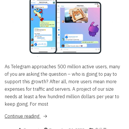
As Telegram approaches 500 million active users, many
of you are asking the question – who is going to pay to
support this growth? After all, more users mean more
expenses for traffic and servers. A project of our size
needs at least a few hundred million dollars per year to
keep going. For most
“Telegram
Continue reading
CEO
Posted
Posted