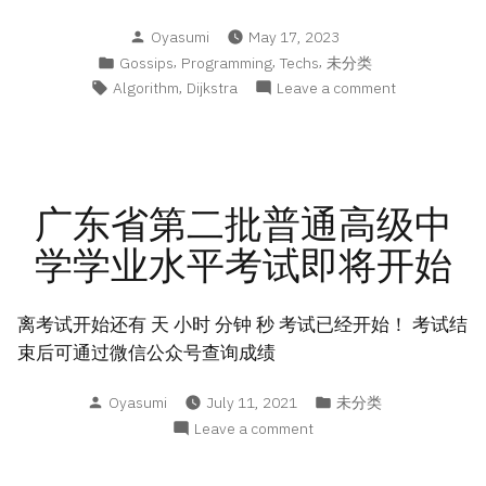
Posted
Oyasumi
May 17, 2023
by
Posted
,
,
,
Gossips
Programming
Techs
未分类
in
Tags:
,
on
Algorithm
Dijkstra
Leave a comment
Why
Dijkstra
Can’t
Deal
with
广东省第二批普通高级中
Negative
学学业水平考试即将开始
Weight
离考试开始还有 天 小时 分钟 秒 考试已经开始！ 考试结
束后可通过微信公众号查询成绩
Posted
Posted
Oyasumi
July 11, 2021
未分类
by
in
on
Leave a comment
广
东