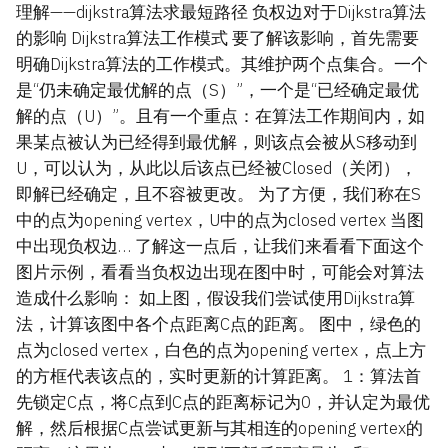
理解——dijkstra算法求最短路径 负权边对于Dijkstra算法
的影响 Dijkstra算法工作模式 要了解该影响，首先需要
明确Dijkstra算法的工作模式。其维护两个点集合。一个
是“仍未确定最优解的点（S）”，一个是“已经确定最优
解的点（U）”。且有一个重点：在算法工作期间内，如
果某点被认为已经得到最优解，则该点会被从S移动到
U，可以认为，从此以后该点已经被Closed（关闭），
即解已经确定，且不容被更改。 为了方便，我们称在S
中的点为opening vertex，U中的点为closed vertex 当图
中出现负权边… 了解这一点后，让我们来看看下面这个
图片示例，看看当负权边出现在图中时，可能会对算法
造成什么影响： 如上图，假设我们尝试使用Dijkstra算
法，计算该图中各个点距离C点的距离。 图中，绿色的
点为closed vertex，白色的点为opening vertex，点上方
的方框代表该点的，实时更新的计算距离。 1：算法首
先锁定C点，将C点到C点的距离标记为0，并认定为最优
解，然后根据C点尝试更新与其相连的opening vertex的