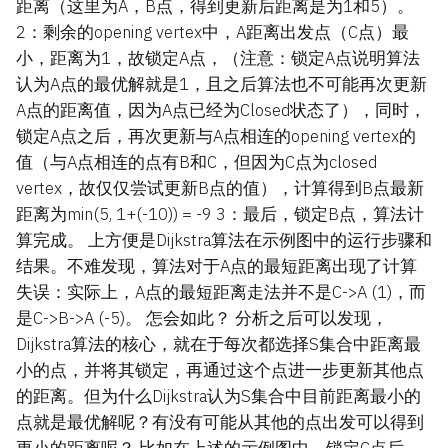
距离（这里为A，B点，得到更新后距离是为1和5）。
2：剩余的opening vertex中，A距离出发点（C点）最
小，距离为1，故锁定A点，（注意：锁定A点说明算法
认为A点的最优解就是1，且之后算法也不可能再次更新
A点的距离值，因为A点已经为Closed状态了），同时，
锁定A点之后，再次更新与A点相连的opening vertex的
值（与A点相连的点有B和C，但因为C点为closed
vertex，故仅仅尝试更新B点的值），计算得到B点最新
距离为min(5, 1+(-10)) = -9 3：最后，锁定B点，算法计
算完成。 上方便是Dijkstra算法在示例图中的运行步骤和
结果。不难发现，算法对于A点的最短距离出现了计算
失误：实际上，A点的最短距离走法并不是C->A (1)，而
是C->B->A (-5)。 怎会如此？ 分析之后可以发现，
Dijkstra算法的核心，就在于每次都选择S集合中距离最
小的点，并将其锁定，再通过这个点进一步更新其他点
的距离。但为什么Dijkstra认为S集合中目前距离最小的
点就是最优解呢？有没有可能从其他的点出发可以得到
更小的距离呢？ 比如在上述的示例图中，锁定C点后，