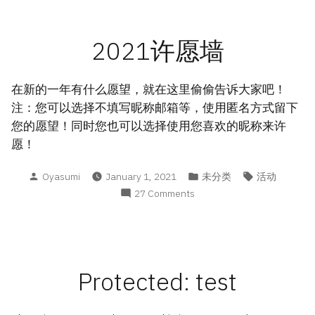
Number
2021许愿墙
在新的一年有什么愿望，就在这里偷偷告诉大家吧！
注：您可以选择不填写昵称邮箱等，使用匿名方式留下
您的愿望！同时您也可以选择使用您喜欢的昵称来许
愿！
Posted
Posted
Tags:
Oyasumi
January 1, 2021
未分类
活动
by
in
on
27 Comments
2021
许
愿
墙
Protected: test