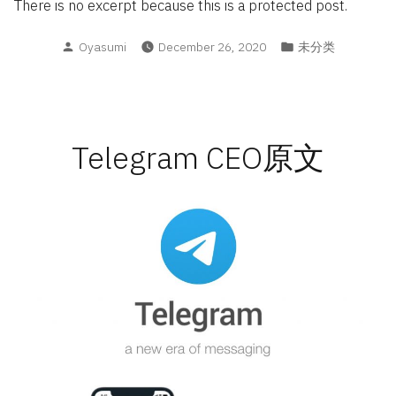
There is no excerpt because this is a protected post.
Posted
Posted
Oyasumi
December 26, 2020
未分类
by
in
Telegram CEO原文