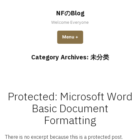
Skip
to
NFのBlog
content
Welcome Everyone
Menu
+
expanded
collapsed
Category Archives:
未分类
Protected: Microsoft Word
Basic Document
Formatting
There is no excerpt because this is a protected post.