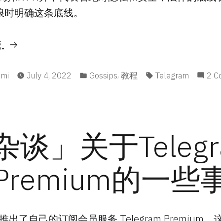
浪时明确这条底线。
“「杂
g
谈」
d
网
Posted
Tags:
,
umi
July 4, 2022
Gossips
教程
Telegram
2 C
in
上
冲
浪
杂谈」关于Telegr
安
全
Premium的一些
指
南”
am推出了自己的订阅会员服务 Telegram Premiu