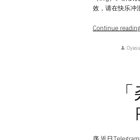
效，请在快乐冲
Continue readin
Poste
Oyas
by
「
序 近日Telegr