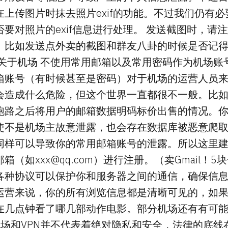
上传图片时抹去照片exif的功能。不过我们仍有
要对照片的exif信息进行处理。 发送截图时，请
。比如发送点外卖的截图和群友八卦的时候是否记
 关于机场 不使用常用邮箱以及常用密码作为机场账
箱账号（有时候甚至是密码）对于机场的运营人员
会造成什么危险，但这个世界一直都很不一般。比
跑路之后将用户的邮箱数据明码标价出售的情况。
使不是机场主故意泄露，也会存在数据库被恶意爬
同样可以导致你的常用邮箱账号的泄露。所以这里
邮箱（如
xxx@qq.com
）进行注册。（卖Gmail！5
各种协议可以保护你和服务器之间的通信，确保信
运营来说，你的所有浏览信息都是清晰可见的，如果
在几点钟看了哪几部动作电影。部分机场还有有可
机场和VPN并不代表着绝对隐私和安全，法律的底