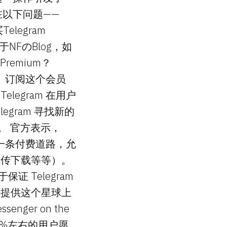
在以下问题——
Telegram
NFのBlog，如
remium？
订阅。订阅这个会员
egram 在用户
gram 寻找新的
贴。 官方表示，
提供了一条付费道路，允
上传下载等等）。
证 Telegram
费提供这个星球上
senger on the
需要3%左右的用户愿