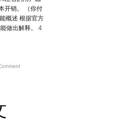
成本开销。 （你付
 功能概述 根据官方
功能做出解释。 4
on
 Comment
「杂
谈」
关
于
文
Telegram
Premium
的
一