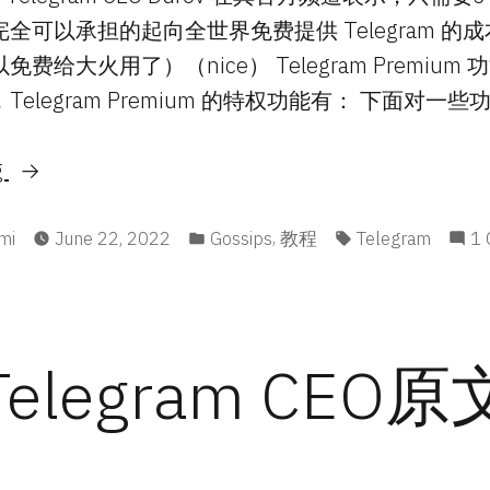
全可以承担的起向全世界免费提供 Telegram 的
费给大火用了）（nice） Telegram Premium
elegram Premium 的特权功能有： 下面对一些
“「杂
g
谈」
d
关
Posted
Tags:
,
mi
June 22, 2022
Gossips
教程
Telegram
1
in
于
Telegram
Premium
Telegram CEO原
的
一
些
事”