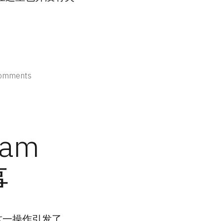
on
omments
「杂
谈」
网
上
am
冲
浪
安
事
全
指
南
m，这一操作引发了